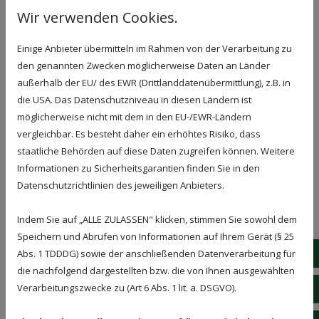
Wir verwenden Cookies.
Aufbewahrungsfristen); im letztgenannten Fall
erfolgt die Löschung nach Fortfall dieser Gründe.
Einige Anbieter übermitteln im Rahmen von der Verarbeitung zu
Das heißt, ab dem Zeitpunkt, an dem gesetzliche
den genannten Zwecken möglicherweise Daten an Länder
Aufbewahrungspflichten nicht mehr
außerhalb der EU/ des EWR (Drittlanddatenübermittlung), z.B. in
entgegenstehen, werden die Daten gelöscht,
die USA. Das Datenschutzniveau in diesen Ländern ist
sollten Sie nicht ausdrücklich einer weiteren
möglicherweise nicht mit dem in den EU-/EWR-Ländern
Verwendung zugestimmt haben.
vergleichbar. Es besteht daher ein erhöhtes Risiko, dass
Eine Speicherung kann jedoch über die
staatliche Behörden auf diese Daten zugreifen können. Weitere
angegebene Zeit hinaus im Falle einer (drohenden)
Informationen zu Sicherheitsgarantien finden Sie in den
Rechtsstreitigkeit mit Ihnen oder eines sonstigen
Datenschutzrichtlinien des jeweiligen Anbieters.
rechtlichen Verfahrens erfolgen oder wenn die
Speicherung durch gesetzliche Vorschriften, denen
Indem Sie auf „ALLE ZULASSEN" klicken, stimmen Sie sowohl dem
wir als Verantwortlicher unterliegen (z.B. § 257
Speichern und Abrufen von Informationen auf Ihrem Gerät (§ 25
HGB, § 147 AO), vorgesehen ist. Wenn die durch die
01
Abs. 1 TDDDG) sowie der anschließenden Datenverarbeitung für
gesetzlichen Vorschriften vorgeschriebene
die nachfolgend dargestellten bzw. die von Ihnen ausgewählten
Speicherfrist abläuft, erfolgt eine Sperrung oder
Verarbeitungszwecke zu (Art 6 Abs. 1 lit. a. DSGVO).
03
Löschung der personenbezogenen Daten, es sei
denn, dass eine weitere Speicherung durch uns